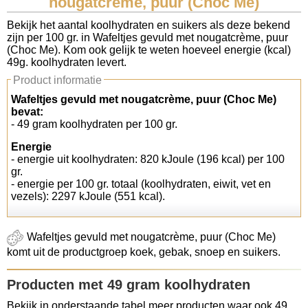
nougatcrème, puur (Choc Me)
Koolhydraten tellen
Bekijk het aantal koolhydraten en suikers als deze bekend
zijn per 100 gr. in Wafeltjes gevuld met nougatcrème, puur
(Choc Me). Kom ook gelijk te weten hoeveel energie (kcal)
Links
49g. koolhydraten levert.
Product informatie
Wafeltjes gevuld met nougatcrème, puur (Choc Me)
bevat:
- 49 gram koolhydraten per 100 gr.
Energie
- energie uit koolhydraten: 820 kJoule (196 kcal) per 100
gr.
- energie per 100 gr. totaal (koolhydraten, eiwit, vet en
vezels): 2297 kJoule (551 kcal).
Wafeltjes gevuld met nougatcrème, puur (Choc Me)
komt uit de productgroep koek, gebak, snoep en suikers.
Producten met 49 gram koolhydraten
Bekijk in onderstaande tabel meer producten waar ook 49