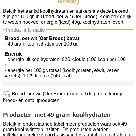
Brood)
Koolhydraten tellen
Bekijk het aantal koolhydraten en suikers als deze bekend
zijn per 100 gr. in Brood, oer wit (Oer Brood). Kom ook gelijk
te weten hoeveel energie (kcal) 49g. koolhydraten levert.
Links
Product informatie
Brood, oer wit (Oer Brood) bevat:
- 49 gram koolhydraten per 100 gr.
Energie
- energie uit koolhydraten: 820 kJoule (196 kcal) per 100
gr.
- energie per 100 gr. totaal (koolhydraten, eiwit, vet en
vezels): 1029 kJoule (246 kcal).
Brood, oer wit (Oer Brood) komt uit de productgroep
brood- en ontbijtproducten.
Producten met 49 gram koolhydraten
Bekijk in onderstaande tabel meer producten waar ook 49
gram koolhydraten inzitten. De producten worden
willekeurig gekozen op basis van het aantal koolhydraten in