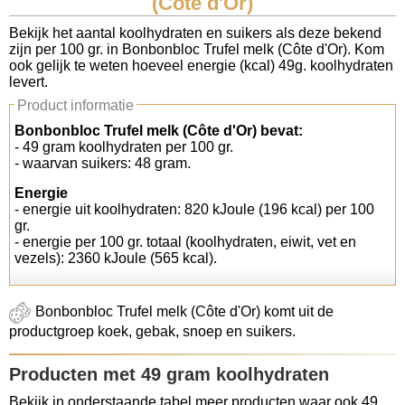
(Côte d'Or)
Koolhydraten tellen
Bekijk het aantal koolhydraten en suikers als deze bekend
zijn per 100 gr. in Bonbonbloc Trufel melk (Côte d'Or). Kom
ook gelijk te weten hoeveel energie (kcal) 49g. koolhydraten
Links
levert.
Product informatie
Bonbonbloc Trufel melk (Côte d'Or) bevat:
- 49 gram koolhydraten per 100 gr.
- waarvan suikers: 48 gram.
Energie
- energie uit koolhydraten: 820 kJoule (196 kcal) per 100
gr.
- energie per 100 gr. totaal (koolhydraten, eiwit, vet en
vezels): 2360 kJoule (565 kcal).
Bonbonbloc Trufel melk (Côte d'Or) komt uit de
productgroep koek, gebak, snoep en suikers.
Producten met 49 gram koolhydraten
Bekijk in onderstaande tabel meer producten waar ook 49