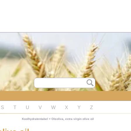
S
T
U
V
W
X
Y
Z
Koolhydratentabel
>
Oleoliva, extra virgin olive oil