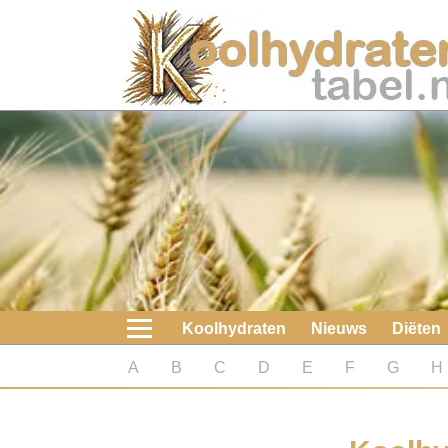
Home
Koolhydraten
Nieuws
Koolhydraatarme diëten
Boeken
Koolhydraten
Nieuws
Diëten
koolhydraatarme diëten
A
B
C
D
E
F
G
H
Diabetes test
Koolhydraten test