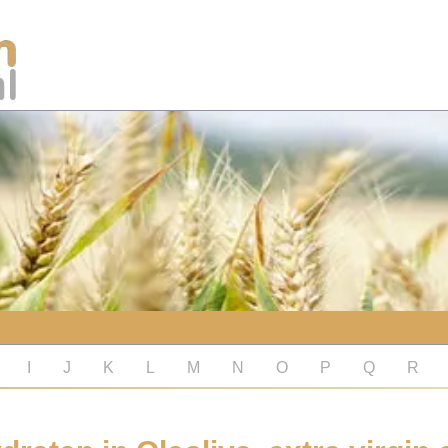
I
J
K
L
M
N
O
P
Q
R