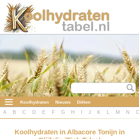
Home
Koolhydraten
Nieuws
Koolhydraatarme diëten
Boeken
Koolhydraten
Nieuws
Diëten
koolhydraatarme diëten
A
B
C
D
E
F
G
H
I
J
K
L
M
N
Diabetes test
Koolhydraten in Albacore Tonijn in
Koolhydraten test