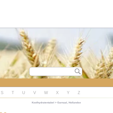
S
T
U
V
W
X
Y
Z
Koolhydratentabel
>
Garnaal, Hollandse