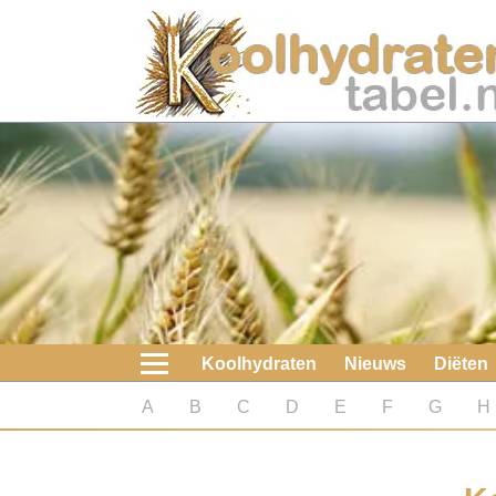
Home
Koolhydraten
Nieuws
Koolhydraatarme diëten
Boeken
Koolhydraten
Nieuws
Diëten
koolhydraatarme diëten
A
B
C
D
E
F
G
H
Diabetes test
Koolhydraten test