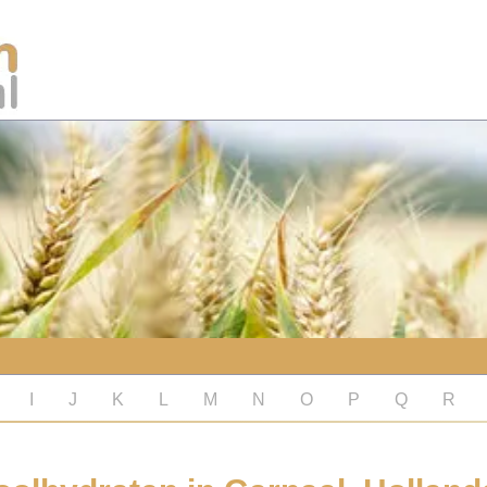
I
J
K
L
M
N
O
P
Q
R