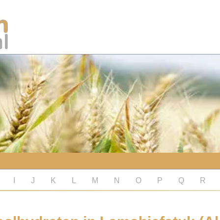
I
J
K
L
M
N
O
P
Q
R