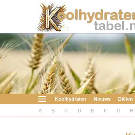
Home
Koolhydraten
Nieuws
Koolhydraatarme diëten
Boeken
Koolhydraten
Nieuws
Diëten
koolhydraatarme diëten
A
B
C
D
E
F
G
H
Diabetes test
Koolhydraten test