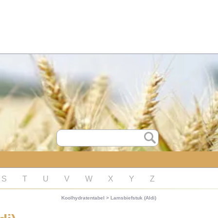
S
T
U
V
W
X
Y
Z
Koolhydratentabel
>
Lamsbiefstuk (Aldi)