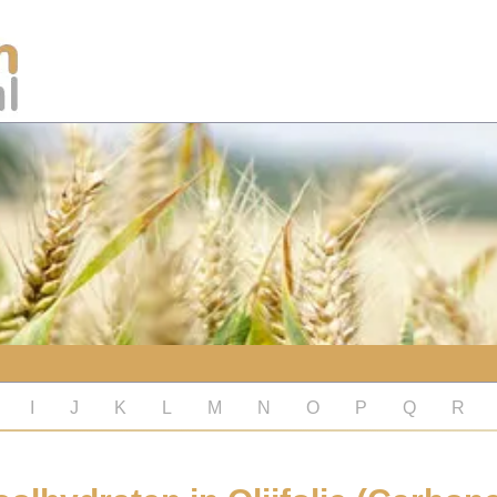
I
J
K
L
M
N
O
P
Q
R