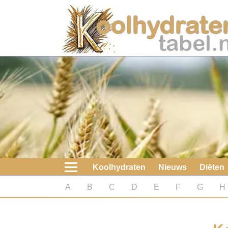
Home
Koolhydraten
Nieuws
Koolhydraatarme diëten
Boeken
Koolhydraten
Nieuws
Diëten
koolhydraatarme diëten
A
B
C
D
E
F
G
H
Diabetes test
Koolhydraten test