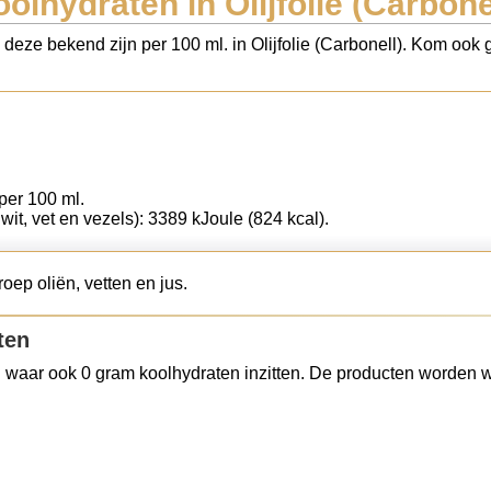
olhydraten in Olijfolie (Carbone
 deze bekend zijn per 100 ml. in Olijfolie (Carbonell). Kom ook g
 per 100 ml.
iwit, vet en vezels): 3389 kJoule (824 kcal).
roep oliën, vetten en jus.
ten
 waar ook 0 gram koolhydraten inzitten. De producten worden w