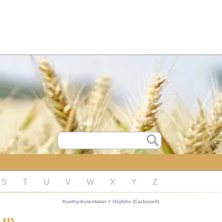
S
T
U
V
W
X
Y
Z
Koolhydratentabel
>
Olijfolie (Carbonell)