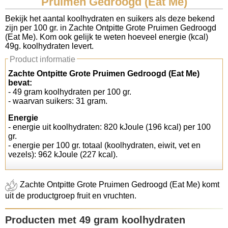
Pruimen Gedroogd (Eat Me)
Koolhydraten tellen
Bekijk het aantal koolhydraten en suikers als deze bekend
zijn per 100 gr. in Zachte Ontpitte Grote Pruimen Gedroogd
(Eat Me). Kom ook gelijk te weten hoeveel energie (kcal)
Links
49g. koolhydraten levert.
Product informatie
Zachte Ontpitte Grote Pruimen Gedroogd (Eat Me)
bevat:
- 49 gram koolhydraten per 100 gr.
- waarvan suikers: 31 gram.
Energie
- energie uit koolhydraten: 820 kJoule (196 kcal) per 100
gr.
- energie per 100 gr. totaal (koolhydraten, eiwit, vet en
vezels): 962 kJoule (227 kcal).
Zachte Ontpitte Grote Pruimen Gedroogd (Eat Me) komt
uit de productgroep fruit en vruchten.
Producten met 49 gram koolhydraten