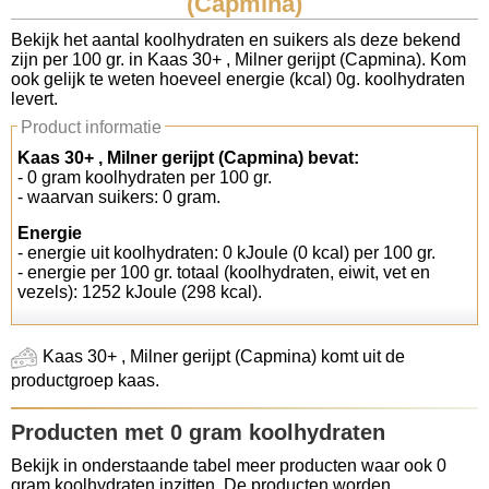
(Capmina)
Koolhydraten tellen
Bekijk het aantal koolhydraten en suikers als deze bekend
zijn per 100 gr. in Kaas 30+ , Milner gerijpt (Capmina). Kom
ook gelijk te weten hoeveel energie (kcal) 0g. koolhydraten
Links
levert.
Product informatie
Kaas 30+ , Milner gerijpt (Capmina) bevat:
- 0 gram koolhydraten per 100 gr.
- waarvan suikers: 0 gram.
Energie
- energie uit koolhydraten: 0 kJoule (0 kcal) per 100 gr.
- energie per 100 gr. totaal (koolhydraten, eiwit, vet en
vezels): 1252 kJoule (298 kcal).
Kaas 30+ , Milner gerijpt (Capmina) komt uit de
productgroep kaas.
Producten met 0 gram koolhydraten
Bekijk in onderstaande tabel meer producten waar ook 0
gram koolhydraten inzitten. De producten worden