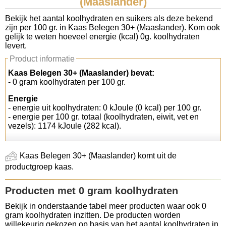
(Maaslander)
Koolhydraten tellen
Bekijk het aantal koolhydraten en suikers als deze bekend
zijn per 100 gr. in Kaas Belegen 30+ (Maaslander). Kom ook
gelijk te weten hoeveel energie (kcal) 0g. koolhydraten
Links
levert.
Product informatie
Kaas Belegen 30+ (Maaslander) bevat:
- 0 gram koolhydraten per 100 gr.
Energie
- energie uit koolhydraten: 0 kJoule (0 kcal) per 100 gr.
- energie per 100 gr. totaal (koolhydraten, eiwit, vet en
vezels): 1174 kJoule (282 kcal).
Kaas Belegen 30+ (Maaslander) komt uit de
productgroep kaas.
Producten met 0 gram koolhydraten
Bekijk in onderstaande tabel meer producten waar ook 0
gram koolhydraten inzitten. De producten worden
willekeurig gekozen op basis van het aantal koolhydraten in