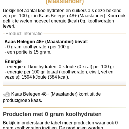
(Maaslander)
Koolhydraten tellen
Bekijk het aantal koolhydraten en suikers als deze bekend
zijn per 100 gr. in Kaas Belegen 48+ (Maaslander). Kom ook
gelijk te weten hoeveel energie (kcal) 0g. koolhydraten
Links
levert.
Product informatie
Kaas Belegen 48+ (Maaslander) bevat:
- 0 gram koolhydraten per 100 gr.
- een portie is 15 gram.
Energie
- energie uit koolhydraten: 0 kJoule (0 kcal) per 100 gr.
- energie per 100 gr. totaal (koolhydraten, eiwit, vet en
vezels): 1594 kJoule (384 kcal).
Kaas Belegen 48+ (Maaslander) komt uit de
productgroep kaas.
Producten met 0 gram koolhydraten
Bekijk in onderstaande tabel meer producten waar ook 0
gram koolhydraten inzitten. De producten worden