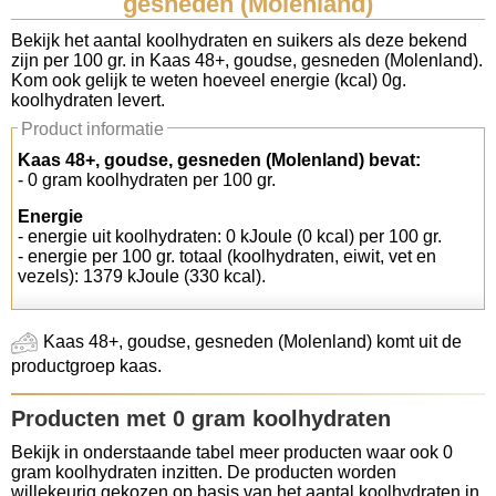
gesneden (Molenland)
Koolhydraten tellen
Bekijk het aantal koolhydraten en suikers als deze bekend
zijn per 100 gr. in Kaas 48+, goudse, gesneden (Molenland).
Kom ook gelijk te weten hoeveel energie (kcal) 0g.
Links
koolhydraten levert.
Product informatie
Kaas 48+, goudse, gesneden (Molenland) bevat:
- 0 gram koolhydraten per 100 gr.
Energie
- energie uit koolhydraten: 0 kJoule (0 kcal) per 100 gr.
- energie per 100 gr. totaal (koolhydraten, eiwit, vet en
vezels): 1379 kJoule (330 kcal).
Kaas 48+, goudse, gesneden (Molenland) komt uit de
productgroep kaas.
Producten met 0 gram koolhydraten
Bekijk in onderstaande tabel meer producten waar ook 0
gram koolhydraten inzitten. De producten worden
willekeurig gekozen op basis van het aantal koolhydraten in