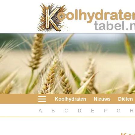
Home
Koolhydraten
Nieuws
Koolhydraatarme diëten
Boeken
Koolhydraten
Nieuws
Diëten
koolhydraatarme diëten
A
B
C
D
E
F
G
H
Diabetes test
Koolhydraten test