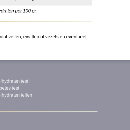
draten per 100 gr.
al vetten, eiwitten of vezels en eventueel
lhydraten test
betes test
lhydraten tellen