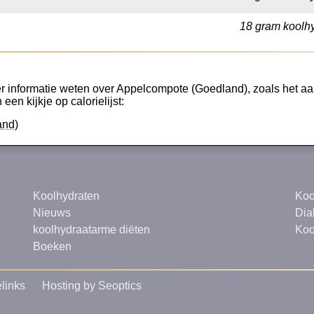
18 gram koolhy
r informatie weten over Appelcompote (Goedland), zoals het aant
een kijkje op calorielijst:
and)
Koolhydraten
Koo
Nieuws
Dia
koolhydraatarme diëten
Koo
Boeken
links
Hosting by Seoptics