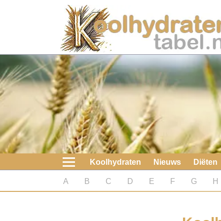
Home
Koolhydraten
Nieuws
Koolhydraatarme diëten
Boeken
Koolhydraten
Nieuws
Diëten
koolhydraatarme diëten
A
B
C
D
E
F
G
H
Diabetes test
Koolhydraten test