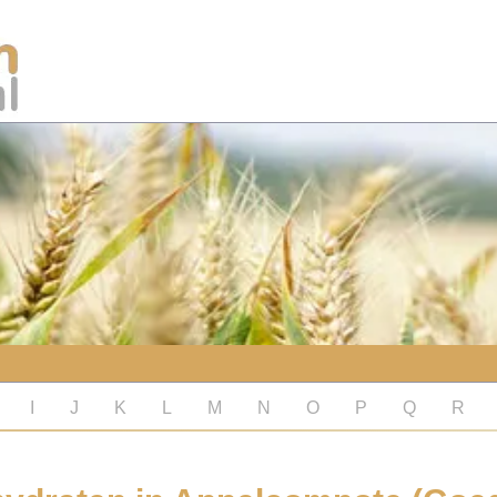
I
J
K
L
M
N
O
P
Q
R