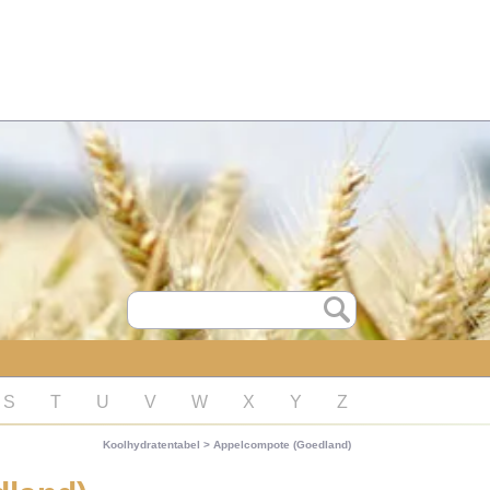
S
T
U
V
W
X
Y
Z
Koolhydratentabel
>
Appelcompote (Goedland)