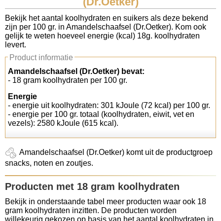
(Dr.Oetker)
Koolhydraten tellen
Bekijk het aantal koolhydraten en suikers als deze bekend
zijn per 100 gr. in Amandelschaafsel (Dr.Oetker). Kom ook
gelijk te weten hoeveel energie (kcal) 18g. koolhydraten
Links
levert.
Product informatie
Amandelschaafsel (Dr.Oetker) bevat:
- 18 gram koolhydraten per 100 gr.
Energie
- energie uit koolhydraten: 301 kJoule (72 kcal) per 100 gr.
- energie per 100 gr. totaal (koolhydraten, eiwit, vet en
vezels): 2580 kJoule (615 kcal).
Amandelschaafsel (Dr.Oetker) komt uit de productgroep
snacks, noten en zoutjes.
Producten met 18 gram koolhydraten
Bekijk in onderstaande tabel meer producten waar ook 18
gram koolhydraten inzitten. De producten worden
willekeurig gekozen op basis van het aantal koolhydraten in