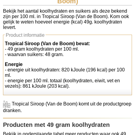
Boom)
Koolhydraten tellen
Bekijk het aantal koolhydraten en suikers als deze bekend
zijn per 100 ml. in Tropical Siroop (Van de Boom). Kom ook
gelijk te weten hoeveel energie (kcal) 49g. koolhydraten
Links
levert.
Product informatie
Tropical Siroop (Van de Boom) bevat:
- 49 gram koolhydraten per 100 ml.
- waarvan suikers: 48 gram.
Energie
- energie uit koolhydraten: 820 kJoule (196 kcal) per 100
ml.
- energie per 100 ml. totaal (koolhydraten, eiwit, vet en
vezels): 861 kJoule (203 kcal).
Tropical Siroop (Van de Boom) komt uit de productgroep
dranken.
Producten met 49 gram koolhydraten
Bekijk in onderstaande tabel meer producten waar ook 49