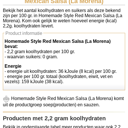
Mexican Salsa (La Morena)
Koolhydraten tellen
Bekijk het aantal koolhydraten en suikers als deze bekend
zijn per 100 gr. in Homemade Style Red Mexican Salsa (La
Morena). Kom ook gelijk te weten hoeveel energie (kcal)
Links
2,2g. koolhydraten levert.
Product informatie
Homemade Style Red Mexican Salsa (La Morena)
bevat:
- 2,2 gram koolhydraten per 100 gr.
- waarvan suikers: 0 gram.
Energie
- energie uit koolhydraten: 36 kJoule (8 kcal) per 100 gr.
- energie per 100 gr. totaal (koolhydraten, eiwit, vet en
vezels): 159 kJoule (38 kcal).
Homemade Style Red Mexican Salsa (La Morena) komt
uit de productgroep soep(producten) en sauzen.
Producten met 2,2 gram koolhydraten
Bekijk in onderstaande tabel meer producten waar ook 2,2