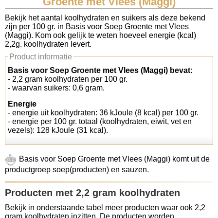
Groente met Vlees (Maggi)
Koolhydraten tellen
Bekijk het aantal koolhydraten en suikers als deze bekend
zijn per 100 gr. in Basis voor Soep Groente met Vlees
(Maggi). Kom ook gelijk te weten hoeveel energie (kcal)
Links
2,2g. koolhydraten levert.
Product informatie
Basis voor Soep Groente met Vlees (Maggi) bevat:
- 2,2 gram koolhydraten per 100 gr.
- waarvan suikers: 0,6 gram.
Energie
- energie uit koolhydraten: 36 kJoule (8 kcal) per 100 gr.
- energie per 100 gr. totaal (koolhydraten, eiwit, vet en
vezels): 128 kJoule (31 kcal).
Basis voor Soep Groente met Vlees (Maggi) komt uit de
productgroep soep(producten) en sauzen.
Producten met 2,2 gram koolhydraten
Bekijk in onderstaande tabel meer producten waar ook 2,2
gram koolhydraten inzitten. De producten worden