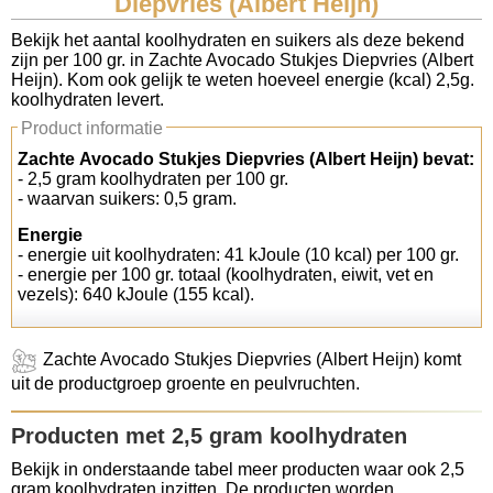
Diepvries (Albert Heijn)
Koolhydraten tellen
Bekijk het aantal koolhydraten en suikers als deze bekend
zijn per 100 gr. in Zachte Avocado Stukjes Diepvries (Albert
Heijn). Kom ook gelijk te weten hoeveel energie (kcal) 2,5g.
Links
koolhydraten levert.
Product informatie
Zachte Avocado Stukjes Diepvries (Albert Heijn) bevat:
- 2,5 gram koolhydraten per 100 gr.
- waarvan suikers: 0,5 gram.
Energie
- energie uit koolhydraten: 41 kJoule (10 kcal) per 100 gr.
- energie per 100 gr. totaal (koolhydraten, eiwit, vet en
vezels): 640 kJoule (155 kcal).
Zachte Avocado Stukjes Diepvries (Albert Heijn) komt
uit de productgroep groente en peulvruchten.
Producten met 2,5 gram koolhydraten
Bekijk in onderstaande tabel meer producten waar ook 2,5
gram koolhydraten inzitten. De producten worden