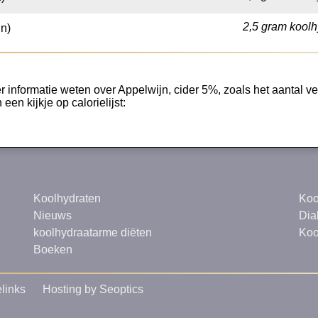
2,5 gram koolh
jn)
 informatie weten over Appelwijn, cider 5%, zoals het aantal vet
een kijkje op calorielijst:
Koolhydraten
Koo
Nieuws
Dia
koolhydraatarme diëten
Koo
Boeken
links
Hosting by Seoptics