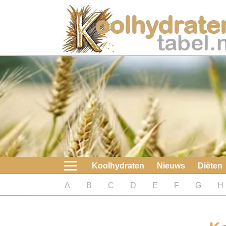
Home
Koolhydraten
Nieuws
Koolhydraatarme diëten
Boeken
Koolhydraten
Nieuws
Diëten
koolhydraatarme diëten
A
B
C
D
E
F
G
H
Diabetes test
Koolhydraten test