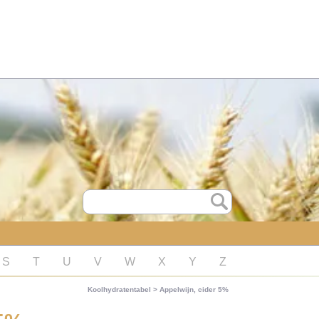
S
T
U
V
W
X
Y
Z
Koolhydratentabel
>
Appelwijn, cider 5%