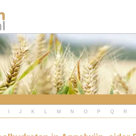
I
J
K
L
M
N
O
P
Q
R