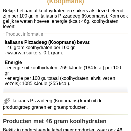
(Koopmans)
Koolhydraten tellen
Bekijk het aantal koolhydraten en suikers als deze bekend
zijn per 100 gr. in Italiaans Pizzadeeg (Koopmans). Kom ook
gelijk te weten hoeveel energie (kcal) 46g. koolhydraten
Links
levert.
Product informatie
Italiaans Pizzadeeg (Koopmans) bevat:
- 46 gram koolhydraten per 100 gr.
- waarvan suikers: 0,1 gram.
Energie
- energie uit koolhydraten: 769 kJoule (184 kcal) per 100
gr.
- energie per 100 gr. totaal (koolhydraten, eiwit, vet en
vezels): 1085 kJoule (255 kcal).
Italiaans Pizzadeeg (Koopmans) komt uit de
productgroep granen en graanproducten.
Producten met 46 gram koolhydraten
Bekijk in onderstaande tabel meer producten waar ook 46