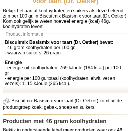
voor taart (Dr. Oetker)
Koolhydraten tellen
Bekijk het aantal koolhydraten en suikers als deze bekend
zijn per 100 gr. in Biscuitmix Basismix voor taart (Dr. Oetker).
Kom ook gelijk te weten hoeveel energie (kcal) 46g.
Links
koolhydraten levert.
Product informatie
Biscuitmix Basismix voor taart (Dr. Oetker) bevat:
- 46 gram koolhydraten per 100 gr.
- waarvan suikers: 26 gram.
Energie
- energie uit koolhydraten: 769 kJoule (184 kcal) per 100
gr.
- energie per 100 gr. totaal (koolhydraten, eiwit, vet en
vezels): 1115 kJoule (265 kcal).
Biscuitmix Basismix voor taart (Dr. Oetker) komt uit de
productgroep koek, gebak, snoep en suikers.
Producten met 46 gram koolhydraten
Bekijk in onderstaande tabel meer producten waar ook 46