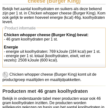
cheese (Burger King)
Koolhydraten tellen
Bekijk het aantal koolhydraten en suikers als deze bekend
zijn per 1 st. in Chicken whopper cheese (Burger King). Kom
ook gelijk te weten hoeveel energie (kcal) 46g. koolhydraten
Links
levert.
Product informatie
Chicken whopper cheese (Burger King) bevat:
- 46 gram koolhydraten per 1 st.
Energie
- energie uit koolhydraten: 769 kJoule (184 kcal) per 1 st.
- energie per 1 st. totaal (koolhydraten, eiwit, vet en
vezels): 2508 kJoule (600 kcal).
Chicken whopper cheese (Burger King) komt uit de
productgroep maaltijden en maaltijdpakketten.
Producten met 46 gram koolhydraten
Bekijk in onderstaande tabel meer producten waar ook 46
gram koolhydraten inzitten. De producten worden
willekeurig gekozen op basis van het aantal koolhydraten in