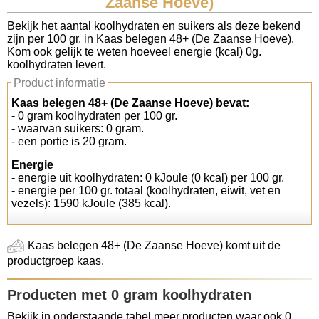
Zaanse Hoeve)
Koolhydraten tellen
Bekijk het aantal koolhydraten en suikers als deze bekend
zijn per 100 gr. in Kaas belegen 48+ (De Zaanse Hoeve).
Kom ook gelijk te weten hoeveel energie (kcal) 0g.
Links
koolhydraten levert.
Product informatie
Kaas belegen 48+ (De Zaanse Hoeve) bevat:
- 0 gram koolhydraten per 100 gr.
- waarvan suikers: 0 gram.
- een portie is 20 gram.
Energie
- energie uit koolhydraten: 0 kJoule (0 kcal) per 100 gr.
- energie per 100 gr. totaal (koolhydraten, eiwit, vet en
vezels): 1590 kJoule (385 kcal).
Kaas belegen 48+ (De Zaanse Hoeve) komt uit de
productgroep kaas.
Producten met 0 gram koolhydraten
Bekijk in onderstaande tabel meer producten waar ook 0