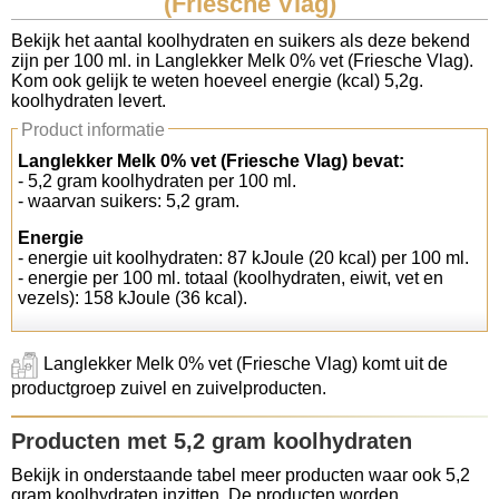
(Friesche Vlag)
Koolhydraten tellen
Bekijk het aantal koolhydraten en suikers als deze bekend
zijn per 100 ml. in Langlekker Melk 0% vet (Friesche Vlag).
Kom ook gelijk te weten hoeveel energie (kcal) 5,2g.
Links
koolhydraten levert.
Product informatie
Langlekker Melk 0% vet (Friesche Vlag) bevat:
- 5,2 gram koolhydraten per 100 ml.
- waarvan suikers: 5,2 gram.
Energie
- energie uit koolhydraten: 87 kJoule (20 kcal) per 100 ml.
- energie per 100 ml. totaal (koolhydraten, eiwit, vet en
vezels): 158 kJoule (36 kcal).
Langlekker Melk 0% vet (Friesche Vlag) komt uit de
productgroep zuivel en zuivelproducten.
Producten met 5,2 gram koolhydraten
Bekijk in onderstaande tabel meer producten waar ook 5,2
gram koolhydraten inzitten. De producten worden