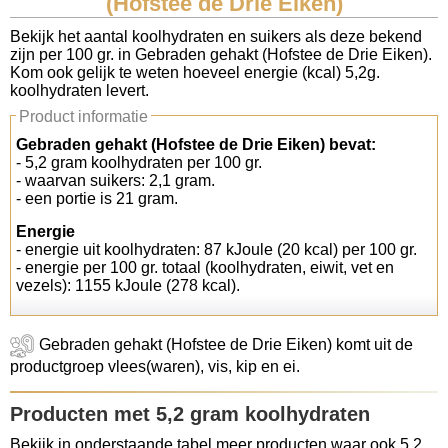
(Hofstee de Drie Eiken)
Koolhydraten tellen
Bekijk het aantal koolhydraten en suikers als deze bekend
zijn per 100 gr. in Gebraden gehakt (Hofstee de Drie Eiken).
Kom ook gelijk te weten hoeveel energie (kcal) 5,2g.
Links
koolhydraten levert.
Product informatie
Gebraden gehakt (Hofstee de Drie Eiken) bevat:
- 5,2 gram koolhydraten per 100 gr.
- waarvan suikers: 2,1 gram.
- een portie is 21 gram.
Energie
- energie uit koolhydraten: 87 kJoule (20 kcal) per 100 gr.
- energie per 100 gr. totaal (koolhydraten, eiwit, vet en
vezels): 1155 kJoule (278 kcal).
Gebraden gehakt (Hofstee de Drie Eiken) komt uit de
productgroep vlees(waren), vis, kip en ei.
Producten met 5,2 gram koolhydraten
Bekijk in onderstaande tabel meer producten waar ook 5,2