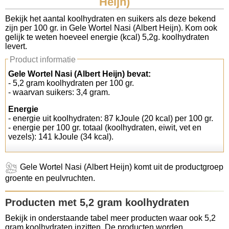
Heijn)
Koolhydraten tellen
Bekijk het aantal koolhydraten en suikers als deze bekend
zijn per 100 gr. in Gele Wortel Nasi (Albert Heijn). Kom ook
gelijk te weten hoeveel energie (kcal) 5,2g. koolhydraten
Links
levert.
Product informatie
Gele Wortel Nasi (Albert Heijn) bevat:
- 5,2 gram koolhydraten per 100 gr.
- waarvan suikers: 3,4 gram.
Energie
- energie uit koolhydraten: 87 kJoule (20 kcal) per 100 gr.
- energie per 100 gr. totaal (koolhydraten, eiwit, vet en
vezels): 141 kJoule (34 kcal).
Gele Wortel Nasi (Albert Heijn) komt uit de productgroep
groente en peulvruchten.
Producten met 5,2 gram koolhydraten
Bekijk in onderstaande tabel meer producten waar ook 5,2
gram koolhydraten inzitten. De producten worden