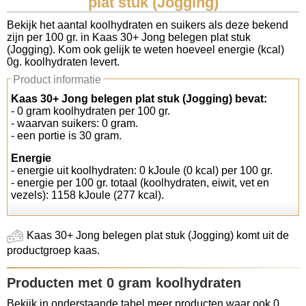
plat stuk (Jogging)
Koolhydraten tellen
Bekijk het aantal koolhydraten en suikers als deze bekend
zijn per 100 gr. in Kaas 30+ Jong belegen plat stuk
(Jogging). Kom ook gelijk te weten hoeveel energie (kcal)
Links
0g. koolhydraten levert.
Product informatie
Kaas 30+ Jong belegen plat stuk (Jogging) bevat:
- 0 gram koolhydraten per 100 gr.
- waarvan suikers: 0 gram.
- een portie is 30 gram.
Energie
- energie uit koolhydraten: 0 kJoule (0 kcal) per 100 gr.
- energie per 100 gr. totaal (koolhydraten, eiwit, vet en
vezels): 1158 kJoule (277 kcal).
Kaas 30+ Jong belegen plat stuk (Jogging) komt uit de
productgroep kaas.
Producten met 0 gram koolhydraten
Bekijk in onderstaande tabel meer producten waar ook 0