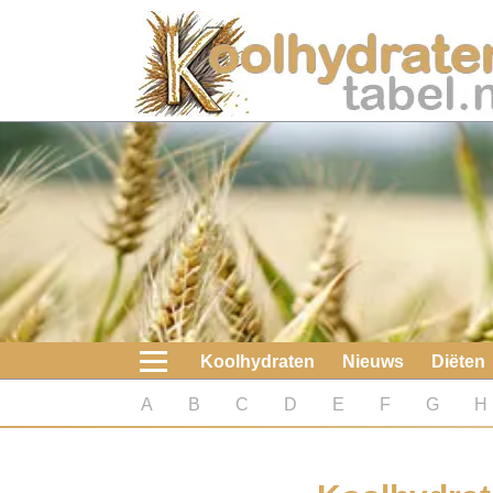
Home
Koolhydraten
Nieuws
Koolhydraatarme diëten
Boeken
Koolhydraten
Nieuws
Diëten
koolhydraatarme diëten
A
B
C
D
E
F
G
H
Diabetes test
Koolhydraten test