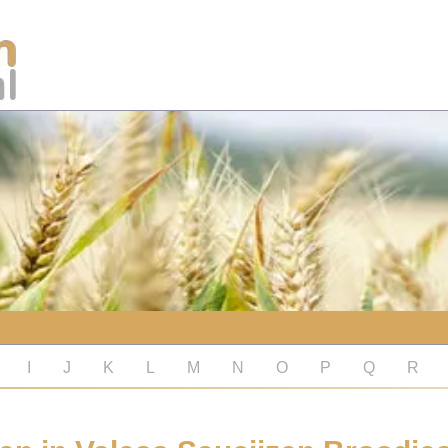
I
J
K
L
M
N
O
P
Q
R