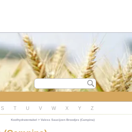
S
T
U
V
W
X
Y
Z
Koolhydratentabel
>
Valess Saucijzen Broodjes (Campina)