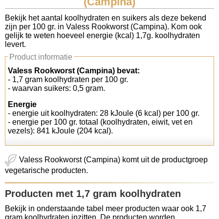
(Campina)
Koolhydraten tellen
Bekijk het aantal koolhydraten en suikers als deze bekend
zijn per 100 gr. in Valess Rookworst (Campina). Kom ook
gelijk te weten hoeveel energie (kcal) 1,7g. koolhydraten
Links
levert.
Product informatie
Valess Rookworst (Campina) bevat:
- 1,7 gram koolhydraten per 100 gr.
- waarvan suikers: 0,5 gram.
Energie
- energie uit koolhydraten: 28 kJoule (6 kcal) per 100 gr.
- energie per 100 gr. totaal (koolhydraten, eiwit, vet en
vezels): 841 kJoule (204 kcal).
Valess Rookworst (Campina) komt uit de productgroep
vegetarische producten.
Producten met 1,7 gram koolhydraten
Bekijk in onderstaande tabel meer producten waar ook 1,7
gram koolhydraten inzitten. De producten worden