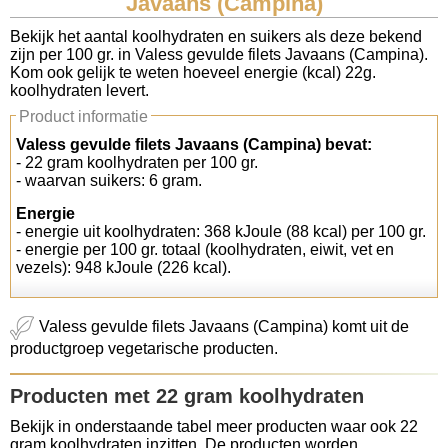
Javaans (Campina)
Koolhydraten tellen
Bekijk het aantal koolhydraten en suikers als deze bekend
zijn per 100 gr. in Valess gevulde filets Javaans (Campina).
Kom ook gelijk te weten hoeveel energie (kcal) 22g.
Links
koolhydraten levert.
Product informatie
Valess gevulde filets Javaans (Campina) bevat:
- 22 gram koolhydraten per 100 gr.
- waarvan suikers: 6 gram.
Energie
- energie uit koolhydraten: 368 kJoule (88 kcal) per 100 gr.
- energie per 100 gr. totaal (koolhydraten, eiwit, vet en
vezels): 948 kJoule (226 kcal).
Valess gevulde filets Javaans (Campina) komt uit de
productgroep vegetarische producten.
Producten met 22 gram koolhydraten
Bekijk in onderstaande tabel meer producten waar ook 22
gram koolhydraten inzitten. De producten worden