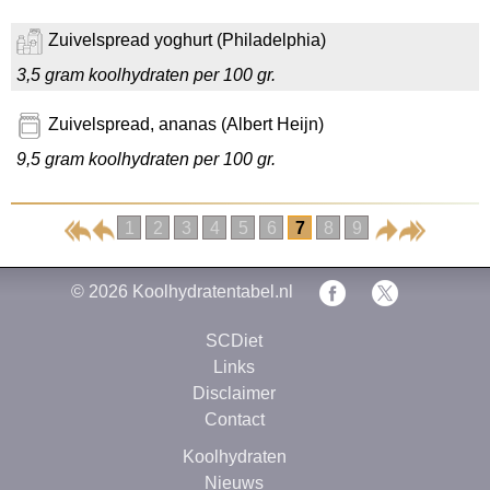
Zuivelspread yoghurt (Philadelphia)
3,5 gram koolhydraten per 100 gr.
Zuivelspread, ananas (Albert Heijn)
9,5 gram koolhydraten per 100 gr.
1
2
3
4
5
6
7
8
9
© 2026
Koolhydratentabel.nl
SCDiet
Links
Disclaimer
Contact
Koolhydraten
Nieuws