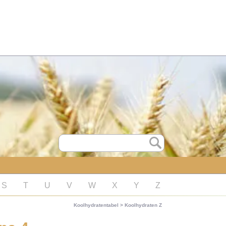
S
T
U
V
W
X
Y
Z
Koolhydratentabel
>
Koolhydraten Z