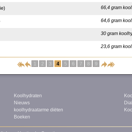
66,4 gram kool
ie)
64,6 gram kool
)
30 gram koolhy
23,6 gram kool
1
2
3
4
5
6
7
8
9
Koolhydraten
Koo
Nieuws
Dia
koolhydraatarme diëten
Koo
Boeken