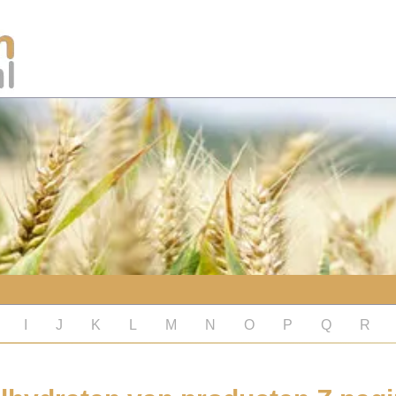
I
J
K
L
M
N
O
P
Q
R