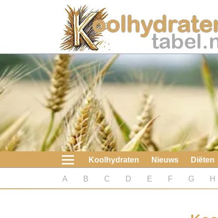
Home
Koolhydraten
Nieuws
Koolhydraatarme diëten
Boeken
Koolhydraten
Nieuws
Diëten
koolhydraatarme diëten
A
B
C
D
E
F
G
H
Diabetes test
Koolhydraten test