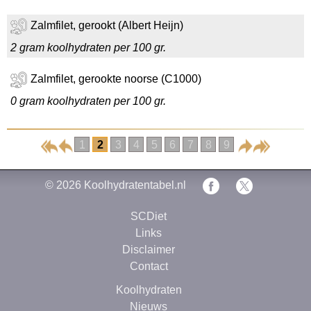
Zalmfilet, gerookt (Albert Heijn)
2 gram koolhydraten per 100 gr.
Zalmfilet, gerookte noorse (C1000)
0 gram koolhydraten per 100 gr.
1
2
3
4
5
6
7
8
9
© 2026
Koolhydratentabel.nl
SCDiet
Links
Disclaimer
Contact
Koolhydraten
Nieuws