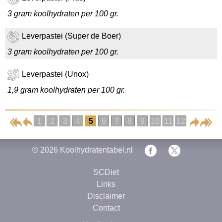
3 gram koolhydraten per 100 gr.
Leverpastei (Super de Boer)
3 gram koolhydraten per 100 gr.
Leverpastei (Unox)
1,9 gram koolhydraten per 100 gr.
1
2
3
4
5
6
7
8
9
10
11
12
© 2026
Koolhydratentabel.nl
SCDiet
Links
Disclaimer
Contact