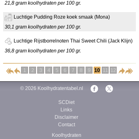
21,8 gram koolhydraten per 100 gr.
Luchtige Pudding Roze koek smaak (Mona)
30,1 gram koolhydraten per 100 gr.
Luchtige Rijstborrelnoten Thai Sweet Chili (Jack Klijn)
36,8 gram koolhydraten per 100 gr.
1
2
3
4
5
6
7
8
9
10
11
12
© 2026
Koolhydratentabel.nl
SCDiet
Links
Disclaimer
Contact
Koolhydraten