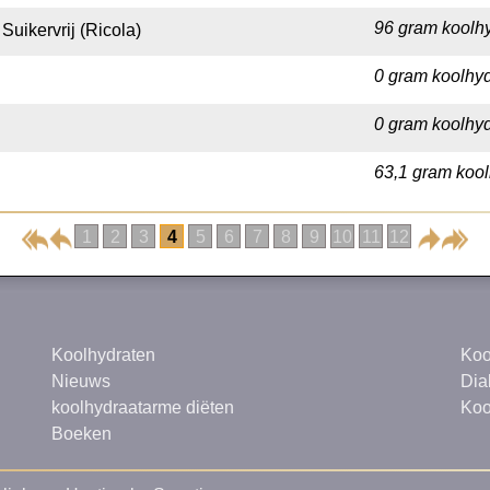
96 gram koolhy
Suikervrij (Ricola)
0 gram koolhyd
0 gram koolhyd
63,1 gram kool
1
2
3
4
5
6
7
8
9
10
11
12
Koolhydraten
Koo
Nieuws
Dia
koolhydraatarme diëten
Koo
Boeken