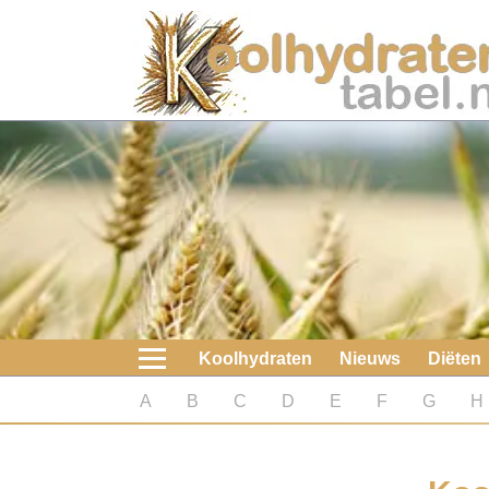
Home
Koolhydraten
Nieuws
Koolhydraatarme diëten
Boeken
Koolhydraten
Nieuws
Diëten
koolhydraatarme diëten
A
B
C
D
E
F
G
H
Diabetes test
Koolhydraten test