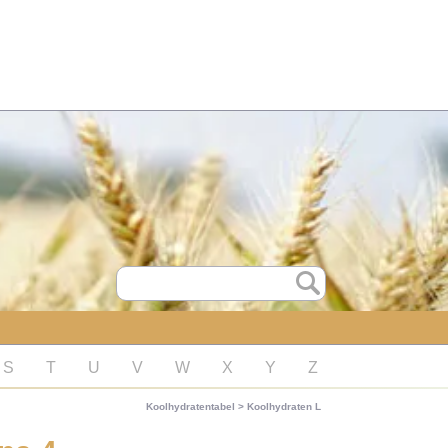
S
T
U
V
W
X
Y
Z
Koolhydratentabel
>
Koolhydraten L