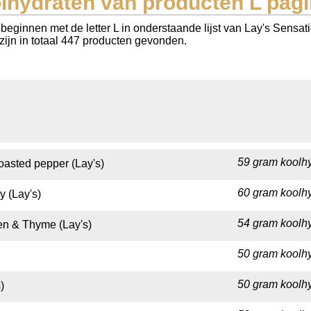
lhydraten van producten L pagi
beginnen met de letter L in onderstaande lijst van Lay's Sens
 zijn in totaal 447 producten gevonden.
59 gram koolhy
oasted pepper (Lay's)
60 gram koolhy
y (Lay's)
54 gram koolhy
en & Thyme (Lay's)
50 gram koolhy
50 gram koolhy
)