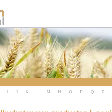
I
J
K
L
M
N
O
P
Q
R