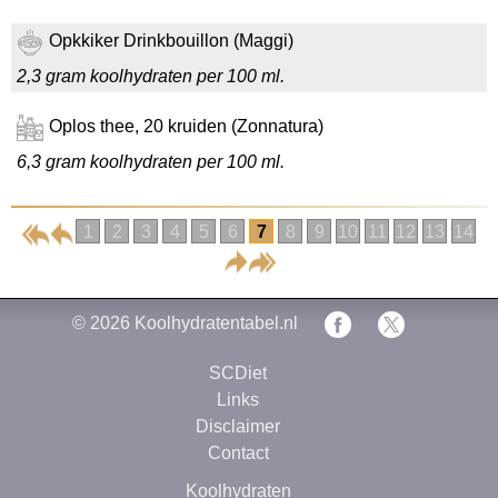
Opkkiker Drinkbouillon (Maggi)
2,3 gram koolhydraten per 100 ml.
Oplos thee, 20 kruiden (Zonnatura)
6,3 gram koolhydraten per 100 ml.
1
2
3
4
5
6
7
8
9
10
11
12
13
14
© 2026
Koolhydratentabel.nl
SCDiet
Links
Disclaimer
Contact
Koolhydraten