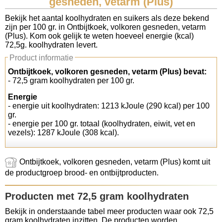
gesneden, vetarm (Plus)
Koolhydraten tellen
Bekijk het aantal koolhydraten en suikers als deze bekend
zijn per 100 gr. in Ontbijtkoek, volkoren gesneden, vetarm
(Plus). Kom ook gelijk te weten hoeveel energie (kcal)
Links
72,5g. koolhydraten levert.
Product informatie
Ontbijtkoek, volkoren gesneden, vetarm (Plus) bevat:
- 72,5 gram koolhydraten per 100 gr.
Energie
- energie uit koolhydraten: 1213 kJoule (290 kcal) per 100
gr.
- energie per 100 gr. totaal (koolhydraten, eiwit, vet en
vezels): 1287 kJoule (308 kcal).
Ontbijtkoek, volkoren gesneden, vetarm (Plus) komt uit
de productgroep brood- en ontbijtproducten.
Producten met 72,5 gram koolhydraten
Bekijk in onderstaande tabel meer producten waar ook 72,5
gram koolhydraten inzitten. De producten worden