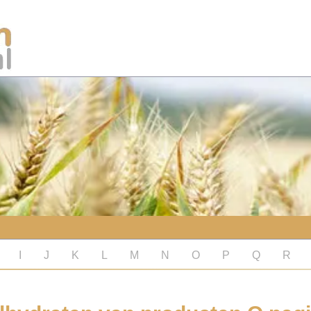
I
J
K
L
M
N
O
P
Q
R