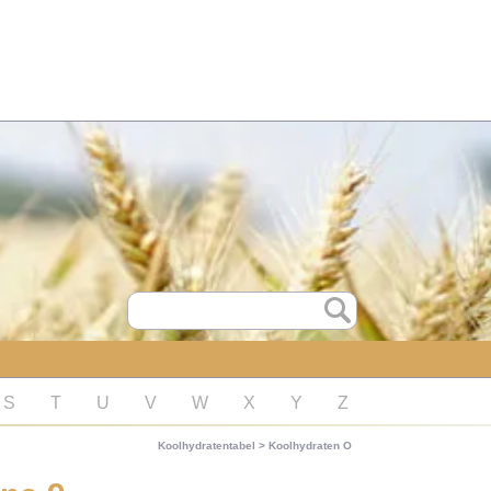
S
T
U
V
W
X
Y
Z
Koolhydratentabel
>
Koolhydraten O