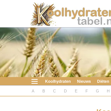
Home
Koolhydraten
Nieuws
Koolhydraatarme diëten
Boeken
Koolhydraten
Nieuws
Diëten
koolhydraatarme diëten
A
B
C
D
E
F
G
H
Diabetes test
Koolhydraten test