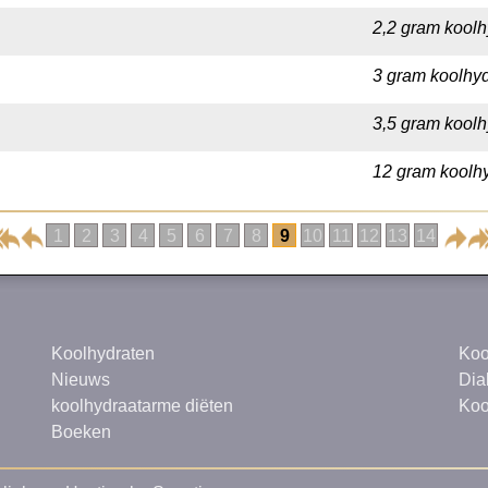
2,2 gram koolh
3 gram koolhyd
3,5 gram koolh
12 gram koolhy
1
2
3
4
5
6
7
8
9
10
11
12
13
14
Koolhydraten
Koo
Nieuws
Dia
koolhydraatarme diëten
Koo
Boeken