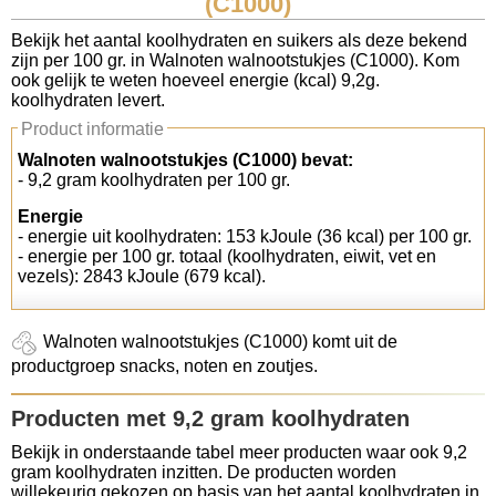
(C1000)
Koolhydraten tellen
Bekijk het aantal koolhydraten en suikers als deze bekend
zijn per 100 gr. in Walnoten walnootstukjes (C1000). Kom
ook gelijk te weten hoeveel energie (kcal) 9,2g.
Links
koolhydraten levert.
Product informatie
Walnoten walnootstukjes (C1000) bevat:
- 9,2 gram koolhydraten per 100 gr.
Energie
- energie uit koolhydraten: 153 kJoule (36 kcal) per 100 gr.
- energie per 100 gr. totaal (koolhydraten, eiwit, vet en
vezels): 2843 kJoule (679 kcal).
Walnoten walnootstukjes (C1000) komt uit de
productgroep snacks, noten en zoutjes.
Producten met 9,2 gram koolhydraten
Bekijk in onderstaande tabel meer producten waar ook 9,2
gram koolhydraten inzitten. De producten worden
willekeurig gekozen op basis van het aantal koolhydraten in