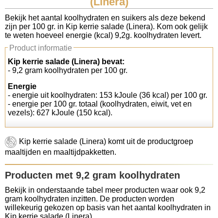
(Linera)
Koolhydraten tellen
Bekijk het aantal koolhydraten en suikers als deze bekend
zijn per 100 gr. in Kip kerrie salade (Linera). Kom ook gelijk
te weten hoeveel energie (kcal) 9,2g. koolhydraten levert.
Links
Product informatie
Kip kerrie salade (Linera) bevat:
- 9,2 gram koolhydraten per 100 gr.
Energie
- energie uit koolhydraten: 153 kJoule (36 kcal) per 100 gr.
- energie per 100 gr. totaal (koolhydraten, eiwit, vet en
vezels): 627 kJoule (150 kcal).
Kip kerrie salade (Linera) komt uit de productgroep
maaltijden en maaltijdpakketten.
Producten met 9,2 gram koolhydraten
Bekijk in onderstaande tabel meer producten waar ook 9,2
gram koolhydraten inzitten. De producten worden
willekeurig gekozen op basis van het aantal koolhydraten in
Kip kerrie salade (Linera).