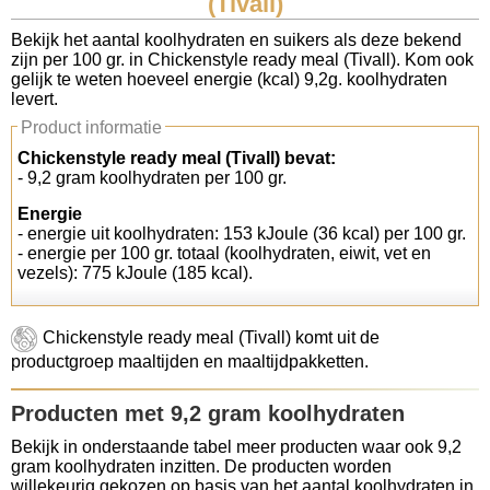
(Tivall)
Koolhydraten tellen
Bekijk het aantal koolhydraten en suikers als deze bekend
zijn per 100 gr. in Chickenstyle ready meal (Tivall). Kom ook
gelijk te weten hoeveel energie (kcal) 9,2g. koolhydraten
Links
levert.
Product informatie
Chickenstyle ready meal (Tivall) bevat:
- 9,2 gram koolhydraten per 100 gr.
Energie
- energie uit koolhydraten: 153 kJoule (36 kcal) per 100 gr.
- energie per 100 gr. totaal (koolhydraten, eiwit, vet en
vezels): 775 kJoule (185 kcal).
Chickenstyle ready meal (Tivall) komt uit de
productgroep maaltijden en maaltijdpakketten.
Producten met 9,2 gram koolhydraten
Bekijk in onderstaande tabel meer producten waar ook 9,2
gram koolhydraten inzitten. De producten worden
willekeurig gekozen op basis van het aantal koolhydraten in