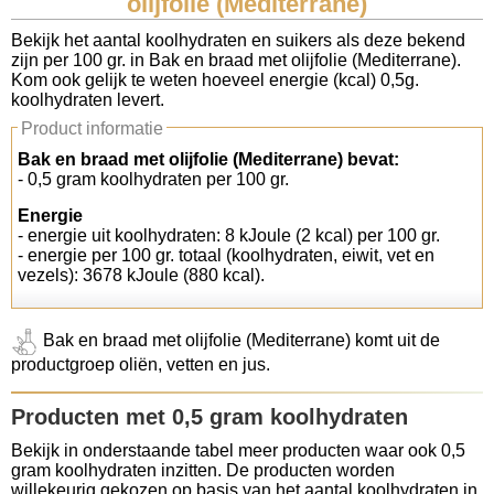
olijfolie (Mediterrane)
Koolhydraten tellen
Bekijk het aantal koolhydraten en suikers als deze bekend
zijn per 100 gr. in Bak en braad met olijfolie (Mediterrane).
Kom ook gelijk te weten hoeveel energie (kcal) 0,5g.
Links
koolhydraten levert.
Product informatie
Bak en braad met olijfolie (Mediterrane) bevat:
- 0,5 gram koolhydraten per 100 gr.
Energie
- energie uit koolhydraten: 8 kJoule (2 kcal) per 100 gr.
- energie per 100 gr. totaal (koolhydraten, eiwit, vet en
vezels): 3678 kJoule (880 kcal).
Bak en braad met olijfolie (Mediterrane) komt uit de
productgroep oliën, vetten en jus.
Producten met 0,5 gram koolhydraten
Bekijk in onderstaande tabel meer producten waar ook 0,5
gram koolhydraten inzitten. De producten worden
willekeurig gekozen op basis van het aantal koolhydraten in