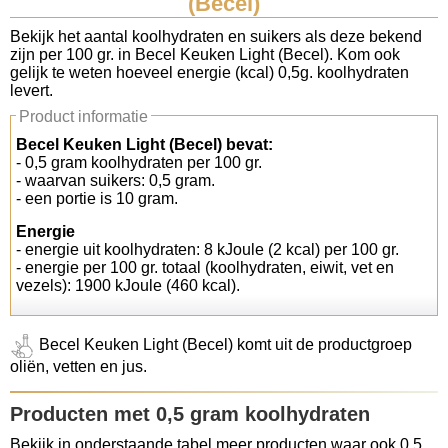
(Becel)
Koolhydraten tellen
Bekijk het aantal koolhydraten en suikers als deze bekend
zijn per 100 gr. in Becel Keuken Light (Becel). Kom ook
gelijk te weten hoeveel energie (kcal) 0,5g. koolhydraten
Links
levert.
Product informatie
Becel Keuken Light (Becel) bevat:
- 0,5 gram koolhydraten per 100 gr.
- waarvan suikers: 0,5 gram.
- een portie is 10 gram.
Energie
- energie uit koolhydraten: 8 kJoule (2 kcal) per 100 gr.
- energie per 100 gr. totaal (koolhydraten, eiwit, vet en
vezels): 1900 kJoule (460 kcal).
Becel Keuken Light (Becel) komt uit de productgroep
oliën, vetten en jus.
Producten met 0,5 gram koolhydraten
Bekijk in onderstaande tabel meer producten waar ook 0,5