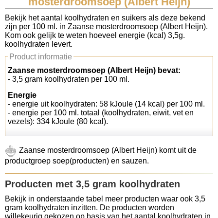
mosterdroomsoep (Albert Heijn)
Koolhydraten tellen
Bekijk het aantal koolhydraten en suikers als deze bekend
zijn per 100 ml. in Zaanse mosterdroomsoep (Albert Heijn).
Kom ook gelijk te weten hoeveel energie (kcal) 3,5g.
Links
koolhydraten levert.
Product informatie
Zaanse mosterdroomsoep (Albert Heijn) bevat:
- 3,5 gram koolhydraten per 100 ml.
Energie
- energie uit koolhydraten: 58 kJoule (14 kcal) per 100 ml.
- energie per 100 ml. totaal (koolhydraten, eiwit, vet en
vezels): 334 kJoule (80 kcal).
Zaanse mosterdroomsoep (Albert Heijn) komt uit de
productgroep soep(producten) en sauzen.
Producten met 3,5 gram koolhydraten
Bekijk in onderstaande tabel meer producten waar ook 3,5
gram koolhydraten inzitten. De producten worden
willekeurig gekozen op basis van het aantal koolhydraten in