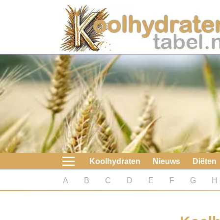
Home
Koolhydraten
Nieuws
Koolhydraatarme diëten
Boeken
Koolhydraten
Nieuws
Diëten
koolhydraatarme diëten
A
B
C
D
E
F
G
H
Diabetes test
Koolhydraten test