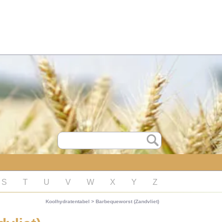
S
T
U
V
W
X
Y
Z
Koolhydratentabel
>
Barbequeworst (Zandvliet)