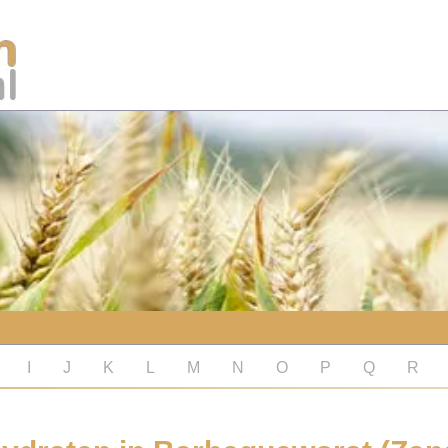
I
J
K
L
M
N
O
P
Q
R