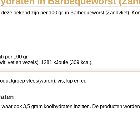
ydraten in Barbequeworst (Zand
s deze bekend zijn per 100 gr. in Barbequeworst (Zandvliet). Kom
l) per 100 gr.
wit, vet en vezels): 1281 kJoule (309 kcal).
oductgroep vlees(waren), vis, kip en ei.
raten
 waar ook 3,5 gram koolhydraten inzitten. De producten worden