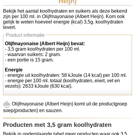
Heijn)
Koolhydraten tellen
Bekijk het aantal koolhydraten en suikers als deze bekend
zijn per 100 ml. in Olijfmayonaise (Albert Heijn). Kom ook
gelijk te weten hoeveel energie (kcal) 3,5g. koolhydraten
Links
levert.
Product informatie
Olijfmayonaise (Albert Heijn) bevat:
- 3,5 gram koolhydraten per 100 ml.
- waarvan suikers: 2 gram.
- een portie is 15 gram.
Energie
- energie uit koolhydraten: 58 kJoule (14 kcal) per 100 ml.
- energie per 100 ml. totaal (koolhydraten, eiwit, vet en
vezels): 2633 kJoule (630 kcal).
Olijfmayonaise (Albert Heijn) komt uit de productgroep
soep(producten) en sauzen.
Producten met 3,5 gram koolhydraten
Bekijk in onderstaande tabel meer producten waar ook 3,5