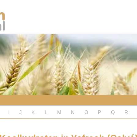
I
J
K
L
M
N
O
P
Q
R