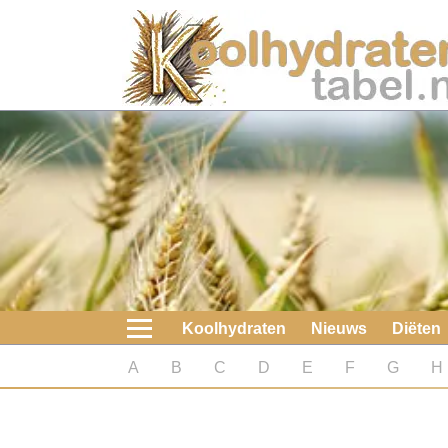
Home
Koolhydraten
Nieuws
Koolhydraatarme diëten
Boeken
Koolhydraten
Nieuws
Diëten
koolhydraatarme diëten
A
B
C
D
E
F
G
H
Diabetes test
Koolhydraten test