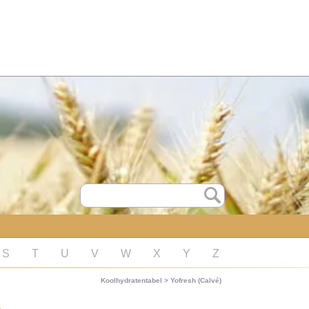
S
T
U
V
W
X
Y
Z
Koolhydratentabel
>
Yofresh (Calvé)